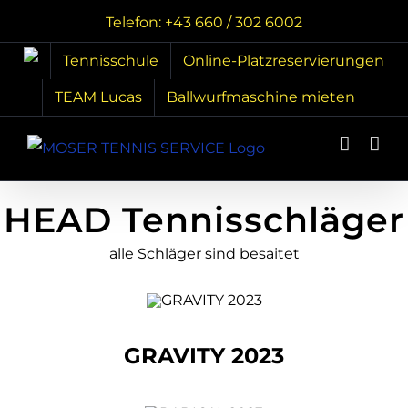
Zum
Telefon: +43 660 / 302 6002
Inhalt
Tennisschule
Online-Platzreservierungen
springen
TEAM Lucas
Ballwurfmaschine mieten
HEAD Tennisschläger
alle Schläger sind besaitet
GRAVITY 2023