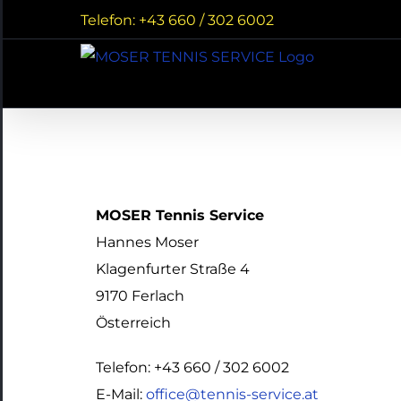
Zum
Telefon: +43 660 / 302 6002
Inhalt
springen
MOSER Tennis Service
Hannes Moser
Klagenfurter Straße 4
9170 Ferlach
Österreich
Telefon: +43 660 / 302 6002
E-Mail:
office@tennis-service.at